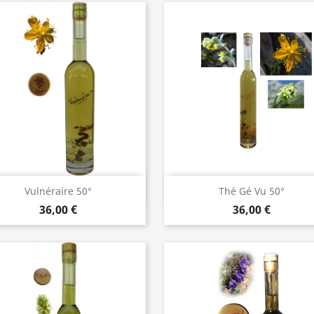
Aperçu rapide
Aperçu rapide


Vulnéraire 50°
Thé Gé Vu 50°
36,00 €
36,00 €