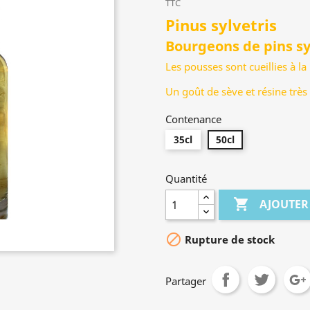
TTC
Pinus sylvetris
Bourgeons de pins sy
Les pousses sont cueillies à l
Un goût de sève et résine très
Contenance
35cl
50cl
Quantité

AJOUTER

Rupture de stock
Partager