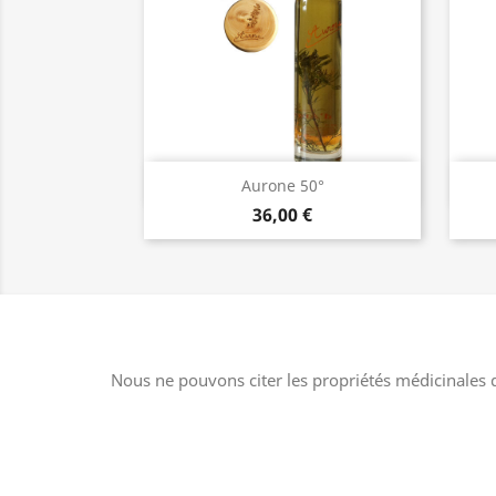
Aperçu rapide

Aurone 50°
36,00 €
Nous ne pouvons citer les propriétés médicinales d