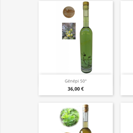
Aperçu rapide

Génépi 50°
36,00 €